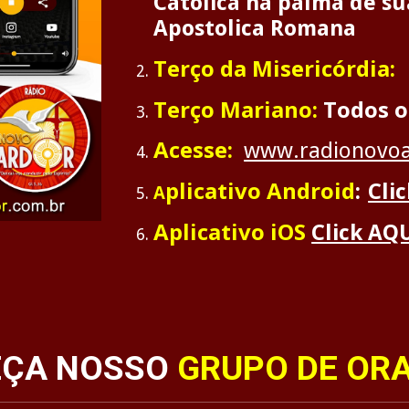
Católica na palma de s
Apostolica Romana
Terço da Misericórdia:
Terço Mariano:
Todos o
Acesse:
www.radionovoa
plicativo Android
:
Cli
A
Aplicativo iOS
Click AQ
ÇA NOSSO
GRUPO DE OR